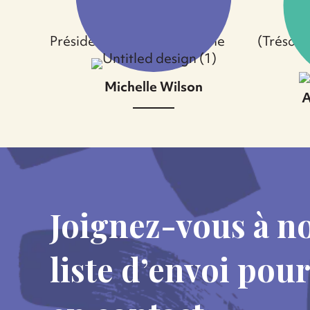
Leanne Moussa
Cha
Présidente de L’autre Colline
(Trésori
Michelle Wilson
A
Joignez-vous à n
liste d’envoi pour