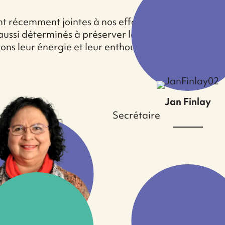
t récemment jointes à nos efforts, en tant que mem
ussi déterminés à préserver le patrimoine bâti du s
ons leur énergie et leur enthousiasme. La liste co
Jan Finlay
Secrétaire