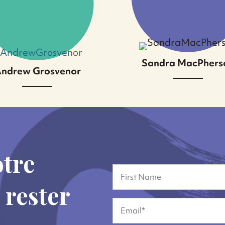
ndra Hapuarachchi
ère) CGA, CPA
Sandra MacPhers
ndrew Grosvenor
otre
Name
 rester
Prénom
Email
(Nécessaire)